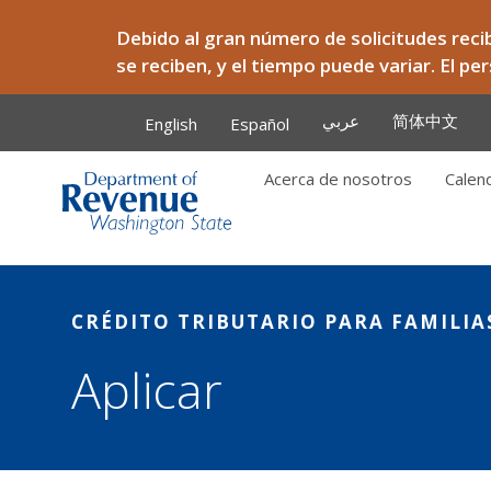
Skip to main content
Debido al gran número de solicitudes reci
se reciben, y el tiempo puede variar. El p
عربي
简体中文
English
Español
Acerca de nosotros
Calen
Main
CRÉDITO TRIBUTARIO PARA FAMILI
Aplicar