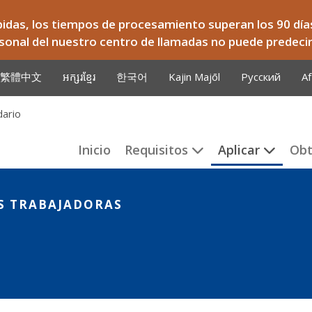
bidas, los tiempos de procesamiento superan los 90 días
ersonal del nuestro centro de llamadas no puede predeci
繁體中文
អក្សរខ្មែរ
한국어
Kajin Majōl
Русский
Af
dario
Inicio
Requisitos
Aplicar
Ob
AS TRABAJADORAS