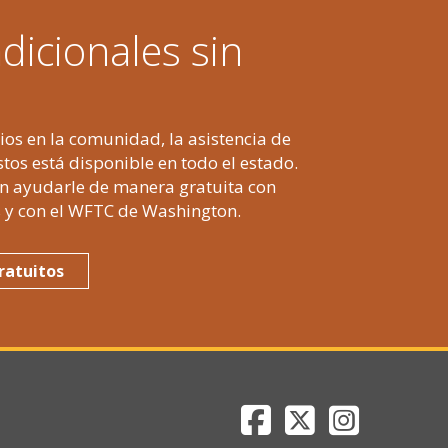
dicionales sin
os en la comunidad, la asistencia de
tos está disponible en todo el estado.
en ayudarle de manera gratuita con
s y con el WFTC de Washington.
ratuitos
Department of Reve
Department of 
Department