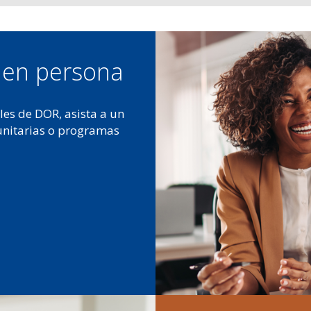
Image
s en persona
les de DOR, asista a un
unitarias o programas