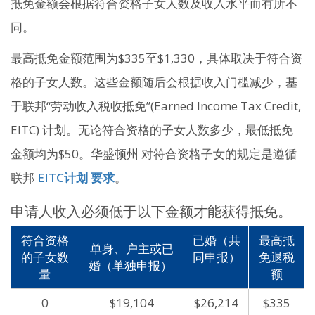
抵免金额会根据符合资格子女人数及收入水平而有所不
同。
最高抵免金额范围为$335至$1,330，具体取决于符合资
格的子女人数。这些金额随后会根据收入门槛减少，基
于联邦“劳动收入税收抵免”(Earned Income Tax Credit,
EITC) 计划。无论符合资格的子女人数多少，最低抵免
金额均为$50。华盛顿州 对符合资格子女的规定是遵循
联邦
EITC计划 要求
。
申请人收入必须低于以下金额才能获得抵免。
符合资格
已婚（共
最高抵
单身、户主或已
的子女数
同申报）
免退税
婚（单独申报）
量
额
0
$19,104
$26,214
$335