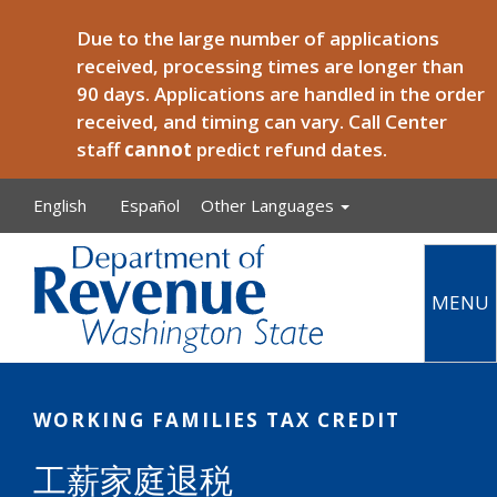
Skip to main content
Due to the large number of applications
received, processing times are longer than
90 days. Applications are handled in the order
received, and timing can vary. Call Center
staff
cannot
predict refund dates.
English
Español
Other Languages
MENU
Main
WORKING FAMILIES TAX CREDIT
工薪家庭退税